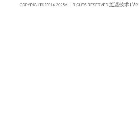
维谛
技术(Ve
COPYRIGHT©20114-2025ALL RIGHTS RESERVED