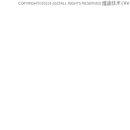
维谛
技术(Ve
COPYRIGHT©20114-2025ALL RIGHTS RESERVED