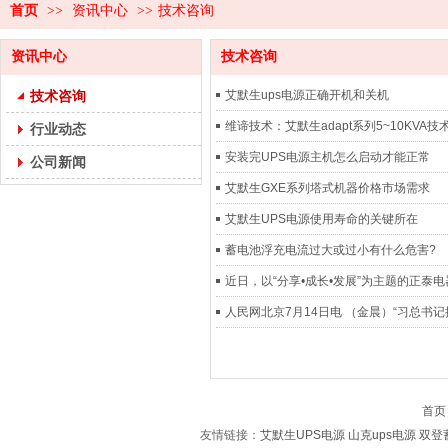
首页
>>
资讯中心
>>
技术咨询
资讯中心
技术咨询
技术咨询
艾默生ups电源正确开机和关机
维谛技术：艾默生adapt系列5~10KVA技
行业动态
安装完UPS电源主机怎么启动才能正常
公司新闻
艾默生GXE系列塔式机器价格市场需求
艾默生UPS电源使用寿命的关键所在
蓄电池浮充电流过大或过小有什么危害?
近日，以“分享•成长•发展”为主题的正泰电器
人民网北京7月14日电 （金晨）“习总书记提
首页
友情链接：
艾默生UPS电源
山克ups电源
双登